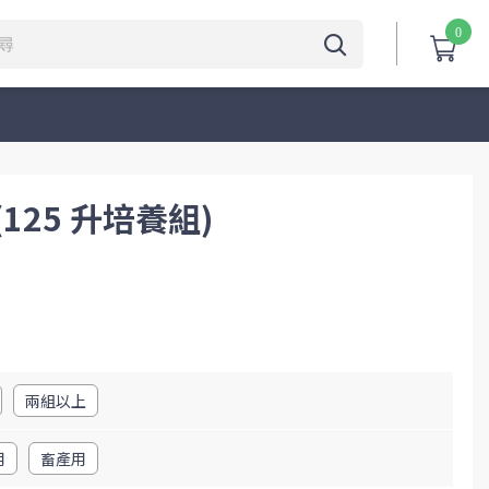
0
(125 升培養組)
兩組以上
用
畜產用